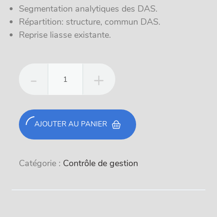
Segmentation analytiques des DAS.
Répartition: structure, commun DAS.
Reprise liasse existante.
quantité
de
Budget
formation
en
AJOUTER AU PANIER
ligne
Catégorie :
Contrôle de gestion